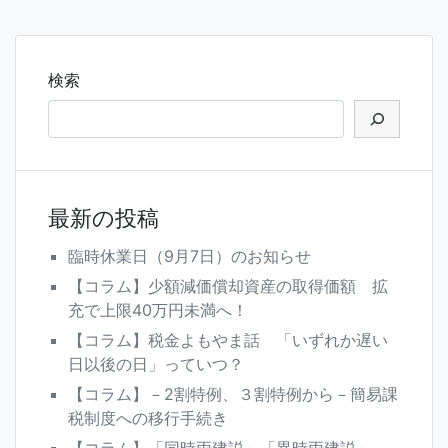
ナ
ビ
ゲ
検索
ー
シ
ョ
ン
最新の投稿
臨時休業日（9月7日）のお知らせ
【コラム】少額減価償却資産の取得価額 拡
充で上限40万円未満へ！
【コラム】税金よもやま話 「いずれか遅い
日以後の日」っていつ？
【コラム】－2割特例、３割特例から－簡易課
税制度への移行手続き
【コラム】「同時両建説」「異時両建説」