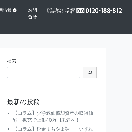
用情報
お問
合せ
検索
最新の投稿
【コラム】少額減価償却資産の取得価
額 拡充で上限40万円未満へ！
【コラム】税金よもやま話 「いずれ