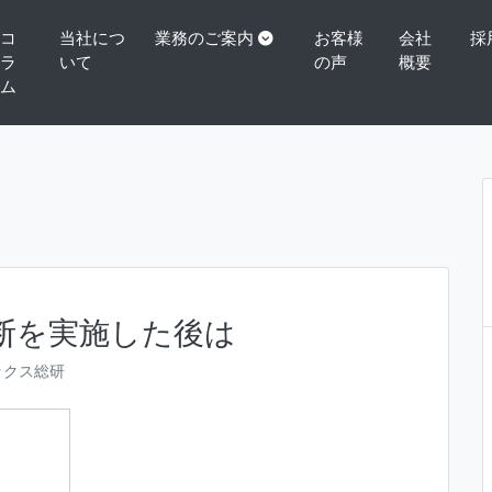
コ
当社につ
業務のご案内
お客様
会社
採
ラ
いて
の声
概要
ム
断を実施した後は
ックス総研