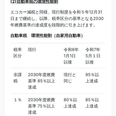
(
2)
自動車税の環境性能割
エコカー減税と同様、現行制度を令和５年12月31
日まで継続し、以降、税率区分の基準となる2030
年燃費基準の達成度を段階的に引き上げます。
自動車税 環境性能割（自家用自動車）
税率
現行
令和6年
令和7年
区分
1月1日
5月１日
以後
以後
非課
2030年度燃費
現行と
95％以
税
基準 85％以上
同じ
上達成
達成
１％
2030年度燃費
80％以
85％以
基準 75％以上
上達成
上達成
達成