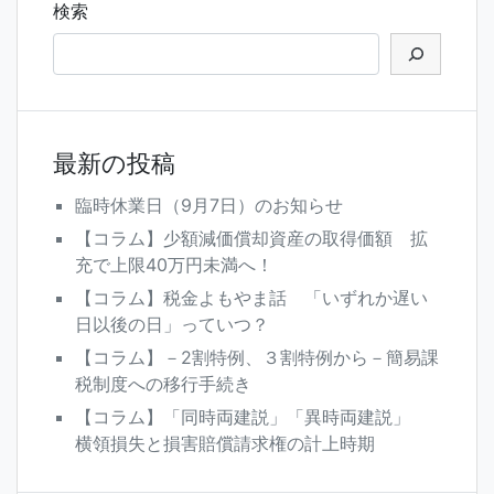
ゲ
検索
ー
シ
ョ
ン
最新の投稿
臨時休業日（9月7日）のお知らせ
【コラム】少額減価償却資産の取得価額 拡
充で上限40万円未満へ！
【コラム】税金よもやま話 「いずれか遅い
日以後の日」っていつ？
【コラム】－2割特例、３割特例から－簡易課
税制度への移行手続き
【コラム】「同時両建説」「異時両建説」
横領損失と損害賠償請求権の計上時期