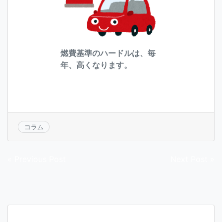
燃費基準のハードルは、毎
年、高くなります。
コラム
投
« Previous Post
Next Post »
稿
ナ
ビ