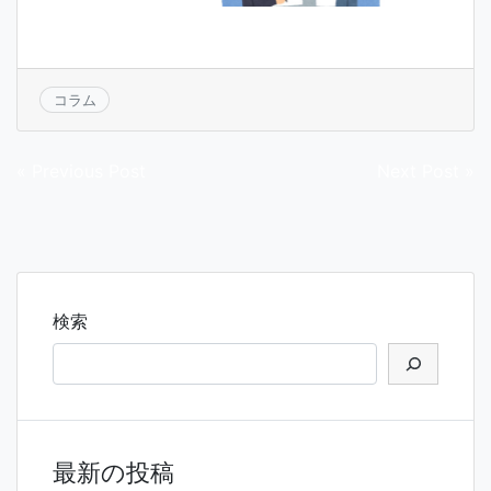
コラム
投
« Previous Post
Next Post »
稿
ナ
ビ
ゲ
検索
ー
シ
ョ
ン
最新の投稿