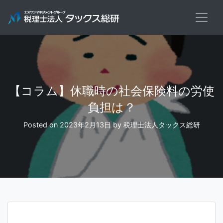
Skip
to
content
【コラム】休職時の社会保険料の労使
負担は？
Posted on
2023年2月13日
by
税理士法人タックス総研