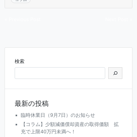
投
« Previous Post
Next Post »
稿
ナ
ビ
ゲ
検索
ー
シ
ョ
ン
最新の投稿
臨時休業日（9月7日）のお知らせ
【コラム】少額減価償却資産の取得価額 拡
充で上限40万円未満へ！