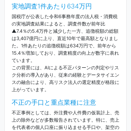
実地調査1件あたり634万円
国税庁が公表した令和6事務年度の法人税・消費税
の実地調査結果によると、調査件数が前年比
▲7.4％の5.4万件と減少した一方、追徴税額の総額
は3,407億円に上り、直近10年で最高額となりまし
た。1件あたりの追徴税額は634万円で、前年から
15.4％増加しており、調査精度の向上が数字に表れ
ています。
この背景には、AIによる不正パターンの判定やリス
ク分析の導入があり、従来の経験とデータサイエン
スの融合により、高リスク法人の選定精度が格段に
上がっています。
不正の手口と重点業種に注意
不正事例としては、外注費や人件費の仮装計上、売
上の除外などが多数報告されています。特に、売上
を代表者の個人口座に振り込ませる手口や、架空の