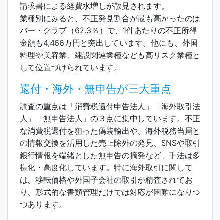
請求書による経費水増しが散見されます。
業種別にみると、不正発見割合が最も高かったのは
バー・クラブ（62.3％）で、1件あたりの不正所得
金額も4,466万円と突出しています。他にも、外国
料理や美容業、建設関連業種なども高リスク業種と
して位置づけられています。
還付・海外・無申告が三大重点
調査の重点は「消費税還付申告法人」「海外取引法
人」「無申告法人」の３点に集中しています。不正
な消費税還付を狙った偽装輸出や、海外税務当局と
の情報交換を活用した売上除外の発見、SNSや取引
銀行情報を端緒とした無申告の摘発など、手法は多
様化・高度化しています。特に海外取引に関して
は、移転価格や外国子会社の取引が精査されてお
り、形式的な書類管理だけでは対応が困難になりつ
つあります。