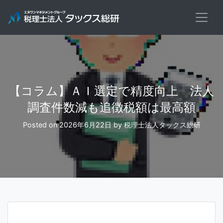
Skip
to
content
【コラム】ＡＩ選定で精度向上 法人
調査件数減も追徴税額は最高額
Posted on
2026年6月22日
by
税理士法人タックス総研