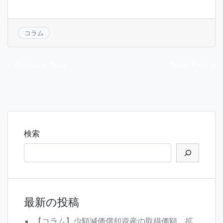
コラム
投
« Previous Post
Next Post »
稿
ナ
ビ
ゲ
検索
ー
シ
ョ
ン
最新の投稿
【コラム】少額減価償却資産の取得価額 拡