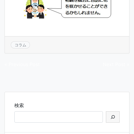
コラム
投
« Previous Post
Next Post »
稿
ナ
ビ
ゲ
検索
ー
シ
ョ