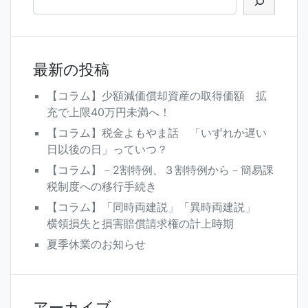
シ
ョ
ン
最新の投稿
【コラム】少額減価償却資産の取得価額 拡
充で上限40万円未満へ！
【コラム】税金よもやま話 「いずれか遅い
日以後の日」っていつ？
【コラム】－2割特例、３割特例から－簡易課
税制度への移行手続き
【コラム】「同時両建説」「異時両建説」
横領損失と損害賠償請求権の計上時期
夏季休業のお知らせ
アーカイブ