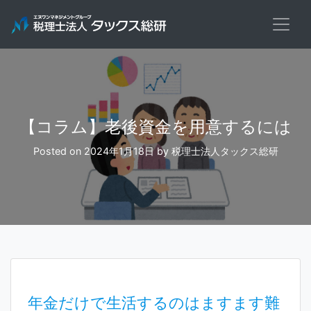
Skip
to
content
【コラム】老後資金を用意するには
Posted on
2024年1月18日
by
税理士法人タックス総研
年金だけで生活するのはますます難