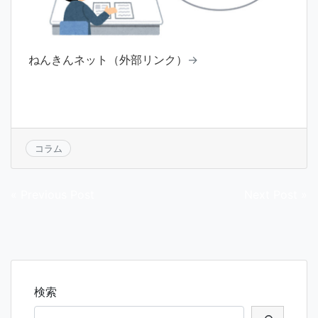
ねんきんネット（外部リンク）
→
コラム
投
« Previous Post
Next Post »
稿
ナ
ビ
ゲ
検索
ー