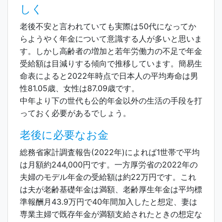
しく
老後不安と言われていても実際は50代になってか
らようやく年金について意識する人が多いと思いま
す。しかし高齢者の増加と若年労働力の不足で年金
受給額は目減りする傾向で推移しています。簡易生
命表によると2022年時点で日本人の平均寿命は男
性81.05歳、女性は87.09歳です。
中年より下の世代も公的年金以外の生活の手段を打
っておく必要があるでしょう。
老後に必要なお金
総務省家計調査報告(2022年)によれば1世帯で平均
は月額約244,000円です。一方厚労省の2022年の
夫婦のモデル年金の受給額は約22万円です。これ
は夫が老齢基礎年金は満額、老齢厚生年金は平均標
準報酬月43.9万円で40年間加入したと想定、妻は
専業主婦で既存年金が満額支給されたときの想定な