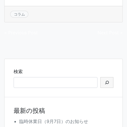
コラム
投
« Previous Post
Next Post »
稿
ナ
ビ
ゲ
検索
ー
シ
ョ
ン
最新の投稿
臨時休業日（9月7日）のお知らせ