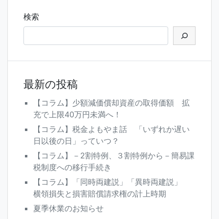
ゲ
検索
ー
シ
ョ
ン
最新の投稿
【コラム】少額減価償却資産の取得価額 拡
充で上限40万円未満へ！
【コラム】税金よもやま話 「いずれか遅い
日以後の日」っていつ？
【コラム】－2割特例、３割特例から－簡易課
税制度への移行手続き
【コラム】「同時両建説」「異時両建説」
横領損失と損害賠償請求権の計上時期
夏季休業のお知らせ